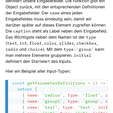
definiert unsere Eingabefelder. Die Funktion gibt ein
Object zurück, mit den entsprechenden Definitionen
der Eingabefelder. Der
name
eines jeden
Eingabefeldes muss eindeutig sein, damit wir
darüber später auf dieses Element zugreifen können.
Die
caption
steht als Label neben dem Eingabefeld.
Das Wichtigste neben dem Namen ist der
type
(
text
,
int
,
float
,
color
,
slider
,
checkbox
,
radio
und
choice
). Mit dem
type:'group'
kann
man mehrere Elemente gruppieren.
initial
definiert den Startwert des Inputs.
Hier ein Beispiel aller Input-Typen:
const
getParameterDefinitions
=
(
)
=>
{
return
[
{
name
:
'radius'
,
type
:
'float'
,
ca
{
name
:
'group1'
,
type
:
'group'
,
ca
{
name
:
'text'
,
type
:
'text'
,
initi