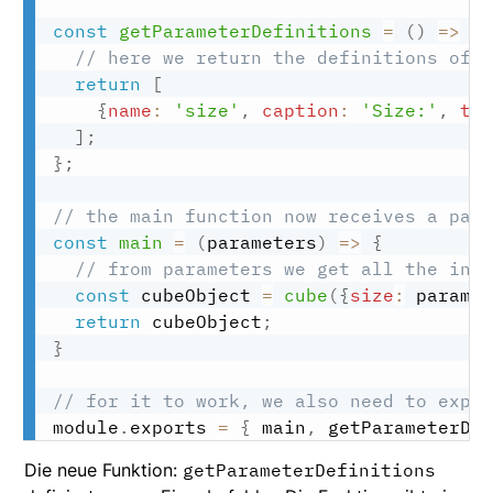
const
getParameterDefinitions
=
(
)
=>
{
// here we return the definitions of 
return
[
{
name
:
'size'
,
caption
:
'Size:'
,
ty
]
;
}
;
// the main function now receives a par
const
main
=
(
parameters
)
=>
{
// from parameters we get all the inp
const
 cubeObject 
=
cube
(
{
size
:
 parame
return
 cubeObject
;
}
// for it to work, we also need to expo
module
.
exports 
=
{
 main
,
 getParameterDe
Die neue Funktion:
getParameterDefinitions