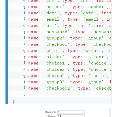
{
name
:
'int'
,
type
:
'int'
,
initial
{
name
:
'number'
,
type
:
'number'
,
i
{
name
:
'date'
,
type
:
'date'
,
initi
{
name
:
'email'
,
type
:
'email'
,
ini
{
name
:
'url'
,
type
:
'url'
,
initial
{
name
:
'password'
,
type
:
'password
{
name
:
'group2'
,
type
:
'group'
,
ca
{
name
:
'checkbox'
,
type
:
'checkbox
{
name
:
'color'
,
type
:
'color'
,
ini
{
name
:
'slider'
,
type
:
'slider'
,
i
{
name
:
'choice1'
,
type
:
'choice'
,
{
name
:
'choice3'
,
type
:
'choice'
,
{
name
:
'choice2'
,
type
:
'radio'
,
c
{
name
:
'group3'
,
type
:
'group'
,
in
{
name
:
'checkbox2'
,
type
:
'checkbo
]
;
}